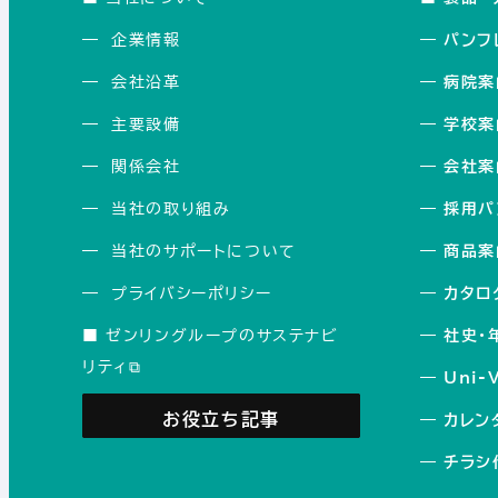
―
企業情報
―
パンフ
―
会社沿革
―
病院案
―
主要設備
―
学校案
―
関係会社
―
会社案
―
当社の取り組み
―
採用パ
―
当社のサポートについて
―
商品案
―
プライバシーポリシー
―
カタロ
■
ゼンリングループのサステナビ
―
社史・
リティ⧉
―
Uni-
お役立ち記事
―
カレン
―
チラシ