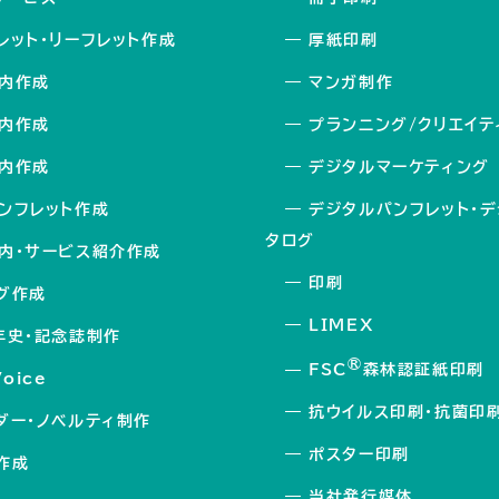
レット・リーフレット作成
―
厚紙印刷
内作成
―
マンガ制作
内作成
―
プランニング/クリエイテ
内作成
―
デジタルマーケティング
ンフレット作成
―
デジタルパンフレット・
タログ
内・サービス紹介作成
―
印刷
グ作成
―
LIMEX
年史・記念誌制作
®
―
FSC
森林認証紙印刷
Voice
―
抗ウイルス印刷・抗菌印
ダー・ノベルティ制作
―
ポスター印刷
作成
―
当社発行媒体