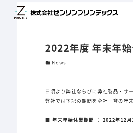
メ
イ
ン
コ
2022年度 年末年
ン
テ
カテゴリー
News
ン
ツ
へ
日頃より弊社ならびに弊社製品・サ
移
弊社では下記の期間を全社一斉の年
動
■
年末年始休業期間 ： 2022年12