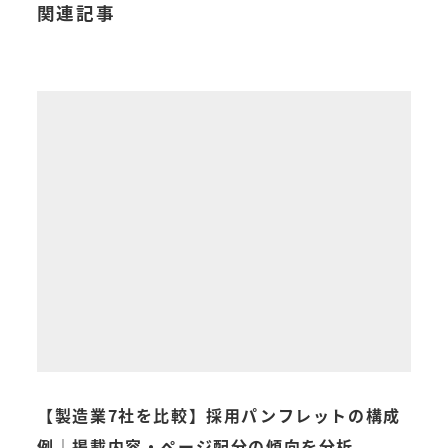
関連記事
らな
【製造業7社を比較】採用パンフレットの構成
パン
例｜掲載内容・ページ配分の傾向を分析
頼で