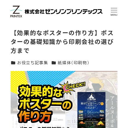
メ
イ
MENU
ン
【効果的なポスターの作り方】ポス
コ
ターの基礎知識から印刷会社の選び
ン
方まで
テ
ン
カテゴリー
カテゴリー
お役立ち記事集
紙媒体(印刷物)
ツ
へ
移
動