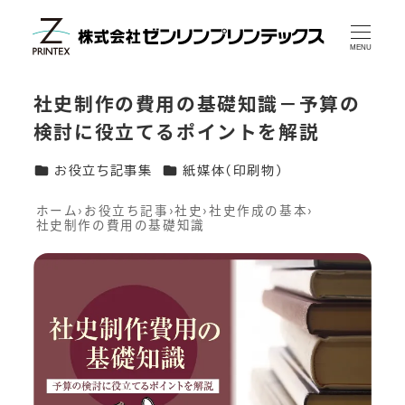
メ
イ
MENU
ン
社史制作の費用の基礎知識－予算の
コ
検討に役立てるポイントを解説
ン
テ
カテゴリー
カテゴリー
お役立ち記事集
紙媒体(印刷物)
ン
ホーム
›
お役立ち記事
›
社史
›
社史作成の基本
›
社史制作の費用の基礎知識
ツ
へ
移
動