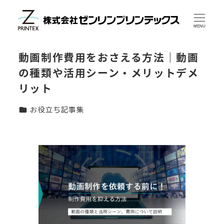
メ
イ
MENU
ン
動画制作費用をおさえる方法｜動画
コ
の種類や活用シーン・メリットデメ
ン
リット
テ
ン
カテゴリー
お役立ち記事集
ツ
へ
移
動