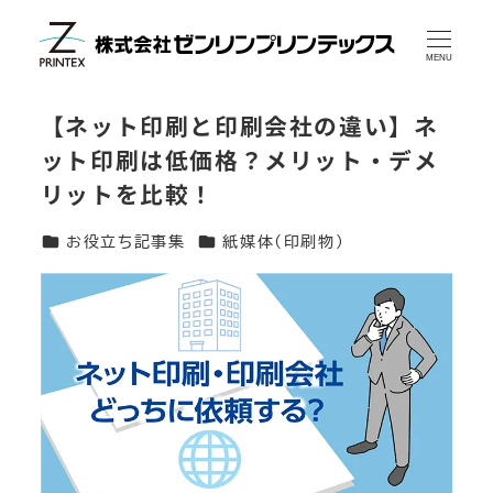
メ
イ
MENU
ン
【ネット印刷と印刷会社の違い】ネ
コ
ット印刷は低価格？メリット・デメ
ン
リットを比較！
テ
ン
カテゴリー
カテゴリー
お役立ち記事集
紙媒体(印刷物)
ツ
へ
移
動