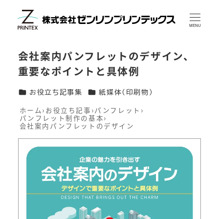
メ
イ
MENU
ン
会社案内パンフレットのデザイン、
コ
重要なポイントと具体例
ン
テ
カテゴリー
カテゴリー
お役立ち記事集
紙媒体(印刷物)
ン
ホーム
›
お役立ち記事
›
パンフレット
›
パンフレット制作の基本
›
ツ
会社案内パンフレットのデザイン
へ
移
動